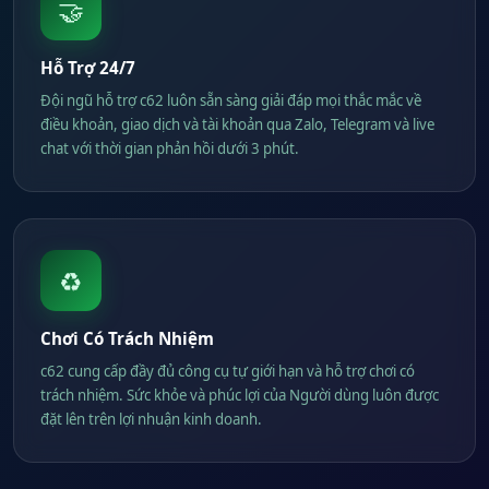
🤝
Hỗ Trợ 24/7
Đội ngũ hỗ trợ c62 luôn sẵn sàng giải đáp mọi thắc mắc về
điều khoản, giao dịch và tài khoản qua Zalo, Telegram và live
chat với thời gian phản hồi dưới 3 phút.
♻️
Chơi Có Trách Nhiệm
c62 cung cấp đầy đủ công cụ tự giới hạn và hỗ trợ chơi có
trách nhiệm. Sức khỏe và phúc lợi của Người dùng luôn được
đặt lên trên lợi nhuận kinh doanh.