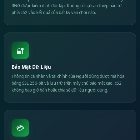
RNG được kiểm định độc lập. Không có sự can thiệp nào từ
phía c62 vào kết quả của bất kỳ ván chơi nào.
🔐
Bảo Mật Dữ Liệu
Thông tin cá nhân và tài chính của Người dùng được mã hóa
bằng SSL 256-bit và lưu trữ trên máy chủ bảo mật cao. c62
không bao giờ bán hoặc chia sẻ dữ liệu người dùng.
💳