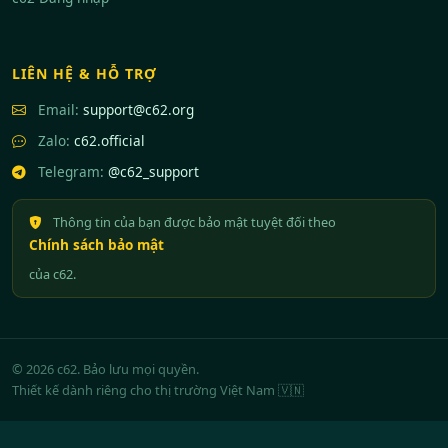
LIÊN HỆ & HỖ TRỢ
Email:
support@c62.org
Zalo:
c62.official
Telegram:
@c62_support
Thông tin của bạn được bảo mật tuyệt đối theo
Chính sách bảo mật
của c62.
© 2026 c62. Bảo lưu mọi quyền.
Thiết kế dành riêng cho thị trường Việt Nam 🇻🇳