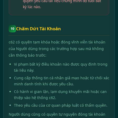
quyền yêu cầu tài liệu chứng minh độ tuổi bất
kỳ lúc nào.
Chấm Dứt Tài Khoản
10
c62 có quyền tạm khóa hoặc đóng vĩnh viễn tài khoản
của Người dùng trong các trường hợp sau mà không
cần thông báo trước:
Vi phạm bất kỳ điều khoản nào được quy định trong
tài liệu này.
Cung cấp thông tin cá nhân giả mạo hoặc từ chối xác
minh danh tính khi được yêu cầu.
Có hành vi gian lận, lạm dụng khuyến mãi hoặc can
thiệp vào hệ thống c62.
Theo yêu cầu của cơ quan pháp luật có thẩm quyền.
Người dùng cũng có quyền tự nguyện đóng tài khoản