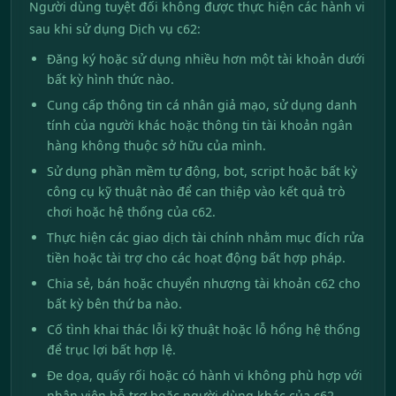
Người dùng tuyệt đối không được thực hiện các hành vi
sau khi sử dụng Dịch vụ c62:
Đăng ký hoặc sử dụng nhiều hơn một tài khoản dưới
bất kỳ hình thức nào.
Cung cấp thông tin cá nhân giả mạo, sử dụng danh
tính của người khác hoặc thông tin tài khoản ngân
hàng không thuộc sở hữu của mình.
Sử dụng phần mềm tự động, bot, script hoặc bất kỳ
công cụ kỹ thuật nào để can thiệp vào kết quả trò
chơi hoặc hệ thống của c62.
Thực hiện các giao dịch tài chính nhằm mục đích rửa
tiền hoặc tài trợ cho các hoạt động bất hợp pháp.
Chia sẻ, bán hoặc chuyển nhượng tài khoản c62 cho
bất kỳ bên thứ ba nào.
Cố tình khai thác lỗi kỹ thuật hoặc lỗ hổng hệ thống
để trục lợi bất hợp lệ.
Đe dọa, quấy rối hoặc có hành vi không phù hợp với
nhân viên hỗ trợ hoặc người dùng khác của c62.