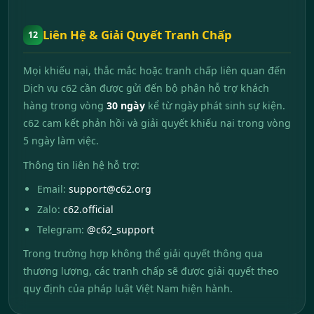
Liên Hệ & Giải Quyết Tranh Chấp
12
Mọi khiếu nại, thắc mắc hoặc tranh chấp liên quan đến
Dịch vụ c62 cần được gửi đến bộ phận hỗ trợ khách
hàng trong vòng
30 ngày
kể từ ngày phát sinh sự kiện.
c62 cam kết phản hồi và giải quyết khiếu nại trong vòng
5 ngày làm việc.
Thông tin liên hệ hỗ trợ:
Email:
support@c62.org
Zalo:
c62.official
Telegram:
@c62_support
Trong trường hợp không thể giải quyết thông qua
thương lượng, các tranh chấp sẽ được giải quyết theo
quy định của pháp luật Việt Nam hiện hành.