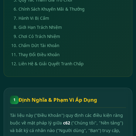
Chính Sách Khuyến Mãi & Thưởng
Hành Vi Bị Cấm
Giới Hạn Trách Nhiệm
Chơi Có Trách Nhiệm
Chấm Dứt Tài Khoản
Thay Đổi Điều Khoản
Liên Hệ & Giải Quyết Tranh Chấp
Định Nghĩa & Phạm Vi Áp Dụng
1
Tài liệu này ("Điều Khoản") quy định các điều kiện ràng
buộc về mặt pháp lý giữa
c62
("Chúng tôi", "Nền tảng")
và bất kỳ cá nhân nào ("Người dùng", "Bạn") truy cập,