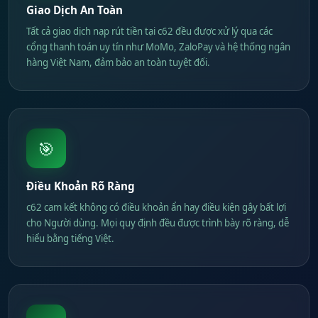
Giao Dịch An Toàn
Tất cả giao dịch nạp rút tiền tại c62 đều được xử lý qua các
cổng thanh toán uy tín như MoMo, ZaloPay và hệ thống ngân
hàng Việt Nam, đảm bảo an toàn tuyệt đối.
🎯
Điều Khoản Rõ Ràng
c62 cam kết không có điều khoản ẩn hay điều kiện gây bất lợi
cho Người dùng. Mọi quy định đều được trình bày rõ ràng, dễ
hiểu bằng tiếng Việt.