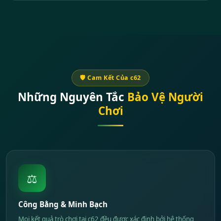
🛡️ Cam Kết Của c62
Những Nguyên Tắc
Bảo Vệ Người
Chơi
⚖️
Công Bằng & Minh Bạch
Mọi kết quả trò chơi tại c62 đều được xác định bởi hệ thống