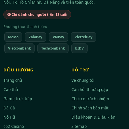
Nội, TP. Hồ Chí Minh, Đà Nẵng và trên toàn quốc.
🔞 Chỉ dành cho người trên 18 tuổi
Phương thức thanh toán:
MoMo
ZaloPay
VNPay
ViettelPay
Vietcombank
Techcombank
BIDV
ĐIỀU HƯỚNG
HỖ TRỢ
Trang chủ
Về chúng tôi
Cao thủ
Câu hỏi thường gặp
Game trực tiếp
Chơi có trách nhiệm
Đá Gà
Chính sách bảo mật
Nổ Hũ
Điều khoản & Điều kiện
c62 Casino
Sitemap