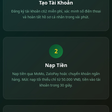
Tạo Tài Khoản
Đăng ký tài khoản c62 miễn phí, xác minh số điện thoại
và hoàn tất hồ sơ cá nhân trong vài phút.
2
Nạp Tiền
Nạp tiền qua MoMo, ZaloPay hoặc chuyển khoản ngân
hàng. Mức nạp tối thiểu chỉ từ 50.000 VNĐ, tiền vào tài
khoản trong 30 giây.