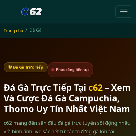
Đá Gà
Trang chủ
🐓 Đá Gà Trực Tiếp
Phát sóng liên tục
Đá Gà Trực Tiếp Tại
c62
– Xem
Và Cược Đá Gà Campuchia,
Thomo Uy Tín Nhất Việt Nam
c62 mang đến sân đấu đá gà trực tuyến sôi động nhất,
với hình ảnh live sắc nét từ các trường gà lớn tại