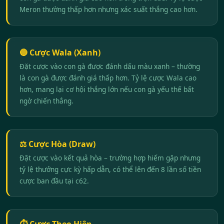
Meron thường thấp hơn nhưng xác suất thắng cao hơn.
🔵 Cược Wala (Xanh)
Đặt cược vào con gà được đánh dấu màu xanh – thường
là con gà được đánh giá thấp hơn. Tỷ lệ cược Wala cao
hơn, mang lại cơ hội thắng lớn nếu con gà yếu thế bất
ngờ chiến thắng.
⚖️ Cược Hòa (Draw)
Đặt cược vào kết quả hòa – trường hợp hiếm gặp nhưng
tỷ lệ thưởng cực kỳ hấp dẫn, có thể lên đến 8 lần số tiền
cược ban đầu tại c62.