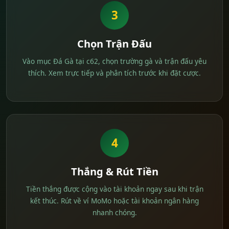
3
Chọn Trận Đấu
Vào mục Đá Gà tại c62, chọn trường gà và trận đấu yêu
thích. Xem trực tiếp và phân tích trước khi đặt cược.
4
Thắng & Rút Tiền
Tiền thắng được cộng vào tài khoản ngay sau khi trận
kết thúc. Rút về ví MoMo hoặc tài khoản ngân hàng
nhanh chóng.