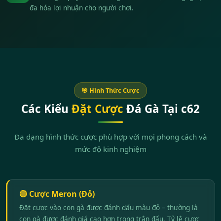
đa hóa lợi nhuận cho người chơi.
🎯 Hình Thức Cược
Các Kiểu
Đặt Cược
Đá Gà Tại c62
Đa dạng hình thức cược phù hợp với mọi phong cách và
mức độ kinh nghiệm
🔴 Cược Meron (Đỏ)
Đặt cược vào con gà được đánh dấu màu đỏ – thường là
con gà được đánh giá cao hơn trong trận đấu. Tỷ lệ cược