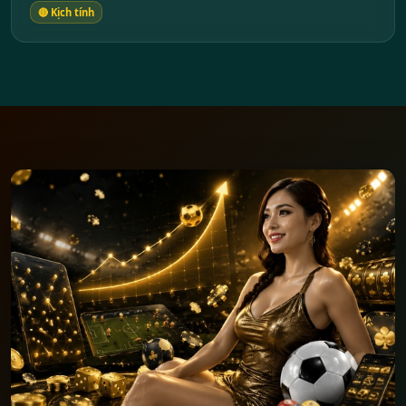
🔴 Kịch tính