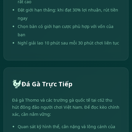
rất cao
Đặt giới hạn thắng: khi đạt 30% lợi nhuận, rút tiền
ngay
Chọn bàn có giới hạn cược phù hợp với vốn của
bạn
Nghỉ giải lao 10 phút sau mỗi 30 phút chơi liên tục
🐓
Đá Gà Trực Tiếp
Đá gà Thomo và các trường gà quốc tế tại c62 thu
hút đông đảo người chơi Việt Nam. Để đọc kèo chính
xác, cần nắm vững:
Quan sát kỹ hình thể, cân nặng và lông cánh của