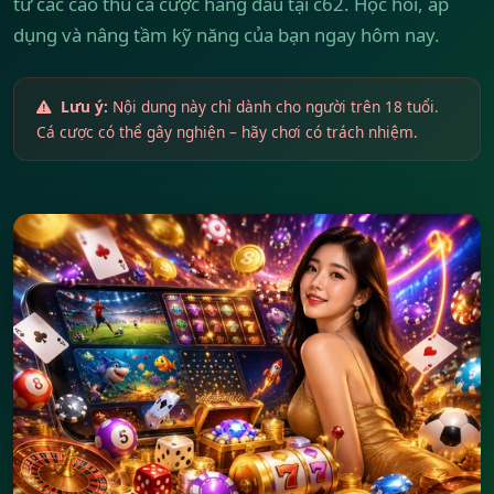
từ các cao thủ cá cược hàng đầu tại c62. Học hỏi, áp
dụng và nâng tầm kỹ năng của bạn ngay hôm nay.
Lưu ý:
Nội dung này chỉ dành cho người trên 18 tuổi.
Cá cược có thể gây nghiện – hãy chơi có trách nhiệm.