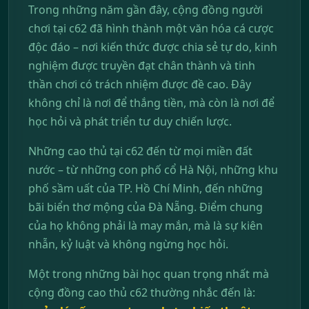
Trong những năm gần đây, cộng đồng người
chơi tại c62 đã hình thành một văn hóa cá cược
độc đáo – nơi kiến thức được chia sẻ tự do, kinh
nghiệm được truyền đạt chân thành và tinh
thần chơi có trách nhiệm được đề cao. Đây
không chỉ là nơi để thắng tiền, mà còn là nơi để
học hỏi và phát triển tư duy chiến lược.
Những cao thủ tại c62 đến từ mọi miền đất
nước – từ những con phố cổ Hà Nội, những khu
phố sầm uất của TP. Hồ Chí Minh, đến những
bãi biển thơ mộng của Đà Nẵng. Điểm chung
của họ không phải là may mắn, mà là sự kiên
nhẫn, kỷ luật và không ngừng học hỏi.
Một trong những bài học quan trọng nhất mà
cộng đồng cao thủ c62 thường nhắc đến là: