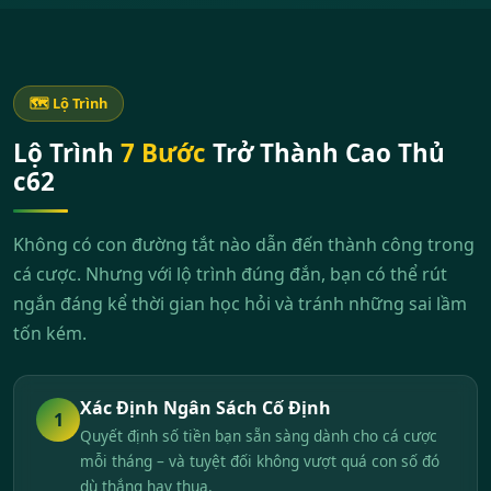
🗺️ Lộ Trình
Lộ Trình
7 Bước
Trở Thành Cao Thủ
c62
Không có con đường tắt nào dẫn đến thành công trong
cá cược. Nhưng với lộ trình đúng đắn, bạn có thể rút
ngắn đáng kể thời gian học hỏi và tránh những sai lầm
tốn kém.
Xác Định Ngân Sách Cố Định
1
Quyết định số tiền bạn sẵn sàng dành cho cá cược
mỗi tháng – và tuyệt đối không vượt quá con số đó
dù thắng hay thua.