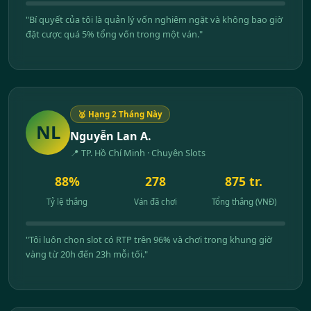
"Bí quyết của tôi là quản lý vốn nghiêm ngặt và không bao giờ
đặt cược quá 5% tổng vốn trong một ván."
🥈 Hạng 2 Tháng Này
NL
Nguyễn Lan A.
📍 TP. Hồ Chí Minh · Chuyên Slots
88%
278
875 tr.
Tỷ lệ thắng
Ván đã chơi
Tổng thắng (VNĐ)
"Tôi luôn chọn slot có RTP trên 96% và chơi trong khung giờ
vàng từ 20h đến 23h mỗi tối."