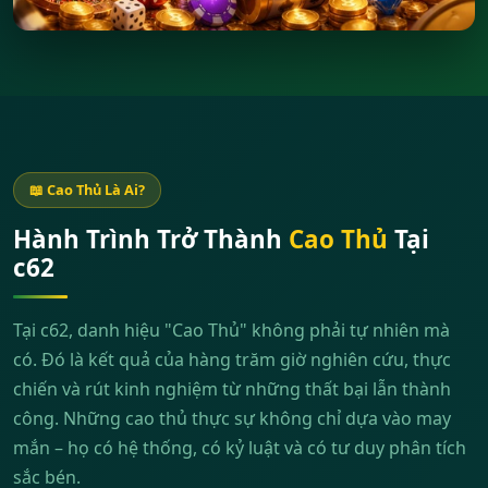
📖 Cao Thủ Là Ai?
Hành Trình Trở Thành
Cao Thủ
Tại
c62
Tại c62, danh hiệu "Cao Thủ" không phải tự nhiên mà
có. Đó là kết quả của hàng trăm giờ nghiên cứu, thực
chiến và rút kinh nghiệm từ những thất bại lẫn thành
công. Những cao thủ thực sự không chỉ dựa vào may
mắn – họ có hệ thống, có kỷ luật và có tư duy phân tích
sắc bén.