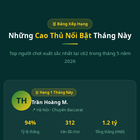
🥇 Bảng Xếp Hạng
Những
Cao Thủ Nổi Bật
Tháng Này
Top người chơi xuất sắc nhất tại c62 trong tháng 5 năm
2026
🥇 Hạng 1 Tháng Này
TH
Trần Hoàng M.
📍 Hà Nội · Chuyên Baccarat
94%
312
1.2 tỷ
Tỷ lệ thắng
Ván đã chơi
Tổng thắng (VNĐ)