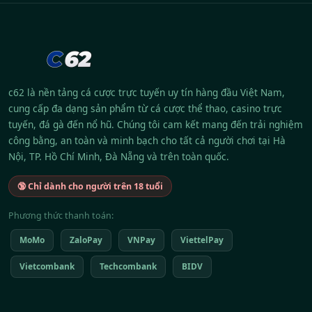
c62 là nền tảng cá cược trực tuyến uy tín hàng đầu Việt Nam,
cung cấp đa dạng sản phẩm từ cá cược thể thao, casino trực
tuyến, đá gà đến nổ hũ. Chúng tôi cam kết mang đến trải nghiệm
công bằng, an toàn và minh bạch cho tất cả người chơi tại Hà
Nội, TP. Hồ Chí Minh, Đà Nẵng và trên toàn quốc.
🔞 Chỉ dành cho người trên 18 tuổi
Phương thức thanh toán:
MoMo
ZaloPay
VNPay
ViettelPay
Vietcombank
Techcombank
BIDV