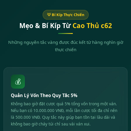
💡 Bí Kíp Thực Chiến
Mẹo & Bí Kíp Từ
Cao Thủ c62
Những nguyên tắc vàng được đúc kết từ hàng nghìn giờ
thực chiến
💰
Quản Lý Vốn Theo Quy Tắc 5%
Không bao giờ đặt cược quá 5% tổng vốn trong một ván.
Nếu bạn có 10.000.000 VNĐ, mỗi lần cược tối đa chỉ nên
là 500.000 VNĐ. Quy tắc này giúp bạn tồn tại lâu dài và
không bao giờ cháy túi chỉ sau vài ván xui.