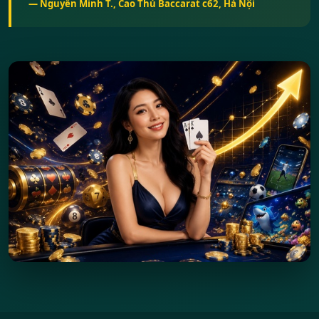
— Nguyễn Minh T., Cao Thủ Baccarat c62, Hà Nội