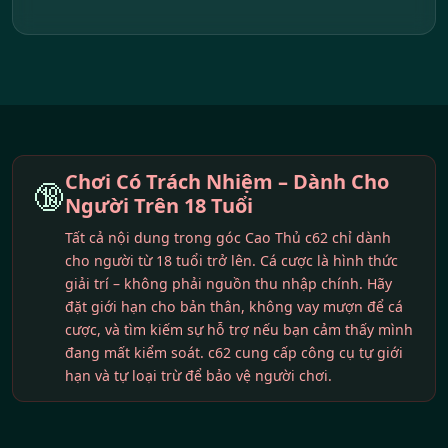
Chơi Có Trách Nhiệm – Dành Cho
🔞
Người Trên 18 Tuổi
Tất cả nội dung trong góc Cao Thủ c62 chỉ dành
cho người từ 18 tuổi trở lên. Cá cược là hình thức
giải trí – không phải nguồn thu nhập chính. Hãy
đặt giới hạn cho bản thân, không vay mượn để cá
cược, và tìm kiếm sự hỗ trợ nếu bạn cảm thấy mình
đang mất kiểm soát. c62 cung cấp công cụ tự giới
hạn và tự loại trừ để bảo vệ người chơi.