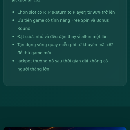
Chọn slot có RTP (Return to Player) từ 96% trở lên
Ưu tiên game có tính năng Free Spin và Bonus
Round
Đặt cược nhỏ và đều đặn thay vì all-in một lần
Tận dụng vòng quay miễn phí từ khuyến mãi c62
để thử game mới
Jackpot thường nổ sau thời gian dài không có
người thắng lớn